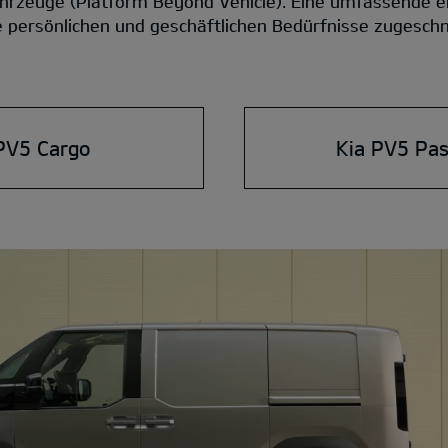
hrzeuge (Platform Beyond Vehicle). Eine umfassende elek
re persönlichen und geschäftlichen Bedürfnisse zugesch
PV5 Cargo
Kia PV5 Pa