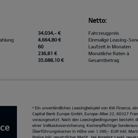
Netto:
34.034,- €
Fahrzeugpreis
ahlung
4.664,80 €
Einmalige Leasing-Son
60
Laufzeit in Monaten
236,81 €
Monatliche Raten à
35.688,10 €
Gesamtbetrag
Ein unverbindliches Leasingbeispiel von KIA Finance, e
5
Capital Bank Europe GmbH, Europa-Allee 22, 60327 Fran
vorausgesetzt. Nach den Leasingbedingungen besteht d
einer Vollkaskoversicherung. Kostenpflichtige Sonderaus
Überführungskosten in Höhe von 1.390,- EUR inkl. MwSt
Preise inkl. gesetzlicher MwSt., bei Angebot
exkl. geset
6