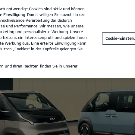
sch notwendige Cookies sind aktiv und können
e Einwilligung. Damit willigen Sie sowohl in das
 anschließende Verarbeitung der dadurch
se und Performance: Wir messen, wie unsere
Autohaus Bleker GmbH
Tel. :
02501 - 97380
rketing und personalisierte Werbung: Unsere
rhaltens ein Interessenprofil und spielen Ihnen
Cookie-Einstel
e Werbung aus. Eine erteilte Einwilligung kann
utton „Cookies“ in der Kopfzeile gelangen Sie
n und Ihren Rechten finden Sie in unserer