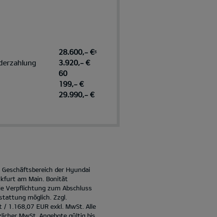
28.600,- €
6
derzahlung
3.920,- €
60
199,- €
29.990,- €
in Geschäftsbereich der Hyundai
kfurt am Main. Bonität
ie Verpflichtung zum Abschluss
stattung möglich. Zzgl.
 / 1.168,07 EUR exkl. MwSt. Alle
zlicher MwSt. Angebote gültig bis