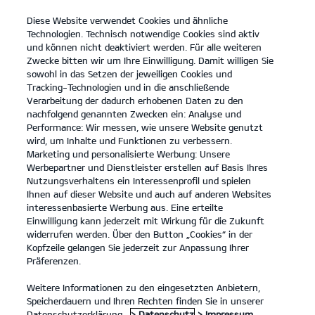
Diese Website verwendet Cookies und ähnliche
open
Technologien. Technisch notwendige Cookies sind aktiv
menu
und können nicht deaktiviert werden. Für alle weiteren
KONTAKT
Zwecke bitten wir um Ihre Einwilligung. Damit willigen Sie
sowohl in das Setzen der jeweiligen Cookies und
Tracking-Technologien und in die anschließende
Der EV4
Probefahrt / Angebot
Verarbeitung der dadurch erhobenen Daten zu den
nachfolgend genannten Zwecken ein: Analyse und
...
...
DER EV4
Konfigurator
Performance: Wir messen, wie unsere Website genutzt
Der Kia EV4
wird, um Inhalte und Funktionen zu verbessern.
Marketing und personalisierte Werbung: Unsere
Werbepartner und Dienstleister erstellen auf Basis Ihres
Entdecke die Welt in neuem Licht.
Nutzungsverhaltens ein Interessenprofil und spielen
Ihnen auf dieser Website und auch auf anderen Websites
interessenbasierte Werbung aus. Eine erteilte
Einwilligung kann jederzeit mit Wirkung für die Zukunft
widerrufen werden. Über den Button „Cookies“ in der
Kopfzeile gelangen Sie jederzeit zur Anpassung Ihrer
Präferenzen.
Weitere Informationen zu den eingesetzten Anbietern,
Speicherdauern und Ihren Rechten finden Sie in unserer
Datenschutzerklärung.
> Datenschutz
> Impressum