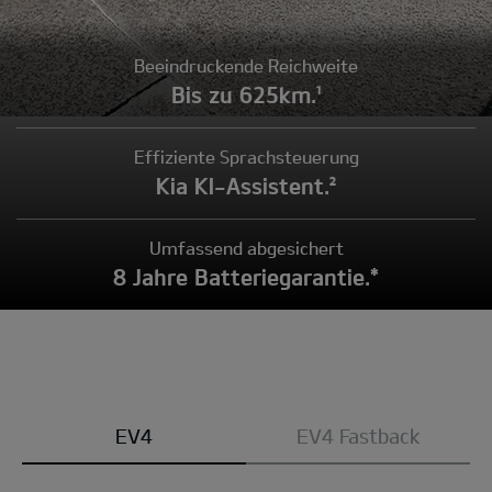
Beeindruckende Reichweite
Bis zu 625km.¹
Effiziente Sprachsteuerung
Kia KI-Assistent.²
Umfassend abgesichert
8 Jahre Batteriegarantie.*
Modell
EV4
EV4 Fastback
wählen: